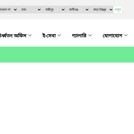
দেখুন
র্ধ্বতন অফিস
ই-সেবা
গ্যালারি
যোগাযোগ