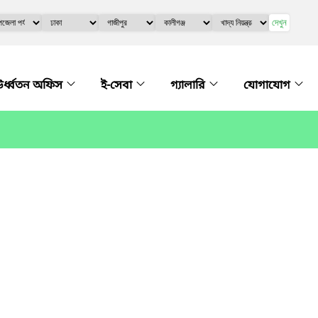
দেখুন
র্ধ্বতন অফিস
ই-সেবা
গ্যালারি
যোগাযোগ